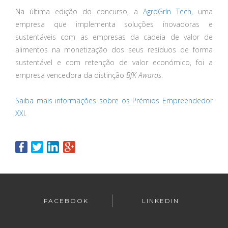
Na última edição do concurso, a
AgroGrIn Tech
, uma
empresa que implementa soluções inovadoras e
sustentáveis com as empresas da cadeia de valor de
alimentos na monetização dos seus resíduos de forma
sustentável e com retenção de valor económico, foi a
empresa vencedora da distinção
BfK Awards
.
Saiba mais informações sobre os Prémios Empreendedor
XXI.
FACEBOOK
LINKEDIN